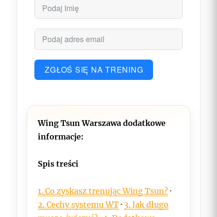
ZGŁOŚ SIĘ NA TRENING
Wing Tsun Warszawa dodatkowe
informacje:
Spis treści
1. Co zyskasz trenując Wing Tsun?
·
2. Cechy systemu WT
·
3. Jak długo