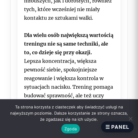
młodszych, jak i dorosłych, również
tych, które wcześniej nie miały
kontaktu ze sztukami walki.
Dla wielu osób największą wartością
treningu nie są same techniki, ale
to, co dzieje się przy okazji.
Lepsza koncentracja, większa
pewność siebie, spokojniejsze
reagowanie i większa kontrola w
sytuacjach nacisku. Trening pomaga
budować sprawność, ale też uczy
dyscypliny i regularności.
Ta strona korzysta z ciasteczek aby świadczyć usługi na
najwyższym poziomie. Dalsze korzystanie ze strony oznacza,
że zgadzasz się na ich użycie.
Wing Tsun traktujemy jako
☰ PANEL
Zgoda
praktyczny system pracy nad sobą.