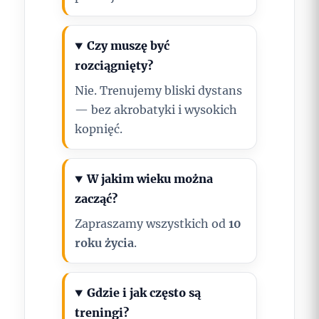
Czy muszę być
rozciągnięty?
Nie. Trenujemy bliski dystans
— bez akrobatyki i wysokich
kopnięć.
W jakim wieku można
zacząć?
Zapraszamy wszystkich od
10
roku życia
.
Gdzie i jak często są
treningi?