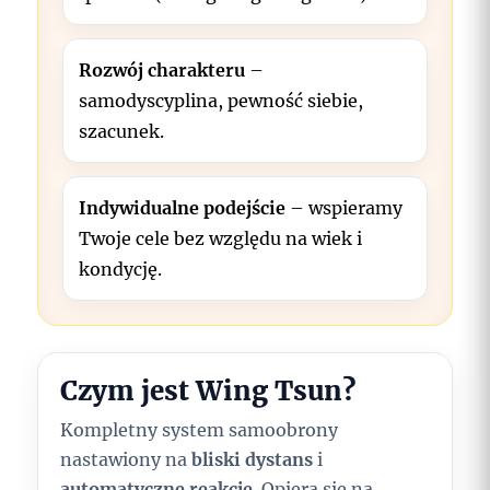
Rozwój charakteru
–
samodyscyplina, pewność siebie,
szacunek.
Indywidualne podejście
– wspieramy
Twoje cele bez względu na wiek i
kondycję.
Czym jest Wing Tsun?
Kompletny system samoobrony
nastawiony na
bliski dystans
i
automatyczne reakcje
. Opiera się na