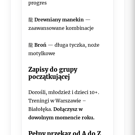
progres
龍
Drewniany manekin
—
zaawansowane kombinacje
龍
Broń
— długa tyczka, noże
motylkowe
Zapisy do grupy
początkującej
Dorośli, młodzież i dzieci 10+.
Treningi w Warszawie –
Białołęka.
Dołączysz w
dowolnym momencie roku.
Pełny przekaz od A do Z