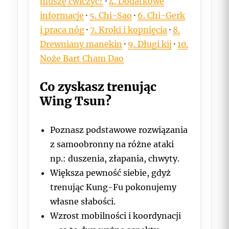
muszę ćwiczyć?
·
4. Dodatkowe
informacje
·
5. Chi-Sao
·
6. Chi-Gerk
i praca nóg
·
7. Kroki i kopnięcia
·
8.
Drewniany manekin
·
9. Długi kij
·
10.
Noże Bart Cham Dao
Co zyskasz trenując
Wing Tsun?
Poznasz podstawowe rozwiązania
z samoobronny na różne ataki
np.: duszenia, złapania, chwyty.
Większa pewność siebie, gdyż
trenując Kung-Fu pokonujemy
własne słabości.
Wzrost mobilności i koordynacji