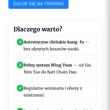
ZGŁOŚ SIĘ NA TRENING
Dlaczego warto?
✓
Autentyczne chińskie kung-fu
—
bez ukrytych kosztów nauki.
✓
Pełny system Wing Tsun
— od Siu
Nim Tau do Bart Cham Dao.
✓
Regularne seminaria i obozy z
mistrzami.