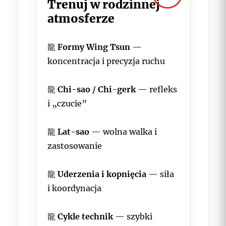
Trenuj w rodzinnej
atmosferze
龍
Formy Wing Tsun
—
koncentracja i precyzja ruchu
龍
Chi-sao / Chi-gerk
— refleks
i „czucie”
龍
Lat-sao
— wolna walka i
zastosowanie
龍
Uderzenia i kopnięcia
— siła
i koordynacja
龍
Cykle technik
— szybki