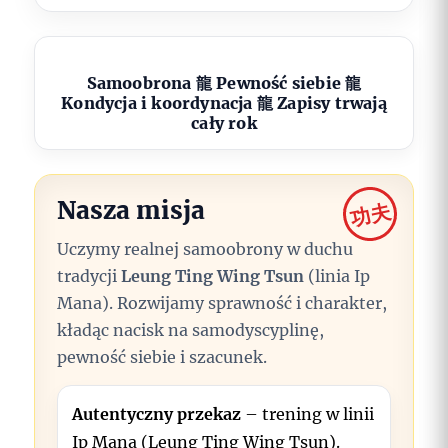
Samoobrona 龍 Pewność siebie 龍
Kondycja i koordynacja 龍 Zapisy trwają
cały rok
Nasza misja
功夫
Uczymy realnej samoobrony w duchu
tradycji
Leung Ting Wing Tsun
(linia Ip
Mana). Rozwijamy sprawność i charakter,
kładąc nacisk na samodyscyplinę,
pewność siebie i szacunek.
Autentyczny przekaz
– trening w linii
Ip Mana (Leung Ting Wing Tsun).