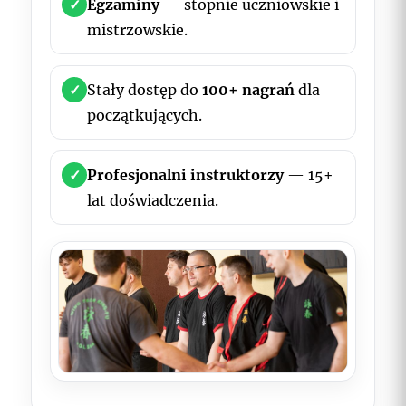
✓
Egzaminy
— stopnie uczniowskie i
mistrzowskie.
✓
Stały dostęp do
100+ nagrań
dla
początkujących.
✓
Profesjonalni instruktorzy
— 15+
lat doświadczenia.