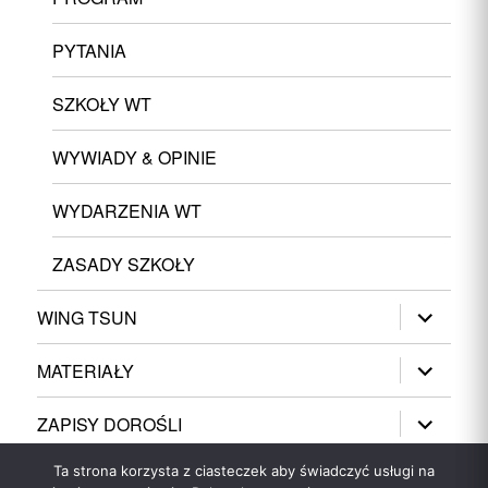
PYTANIA
SZKOŁY WT
WYWIADY & OPINIE
WYDARZENIA WT
ZASADY SZKOŁY
rozwiń
WING TSUN
menu
potomne
rozwiń
MATERIAŁY
menu
potomne
rozwiń
ZAPISY DOROŚLI
menu
potomne
Ta strona korzysta z ciasteczek aby świadczyć usługi na