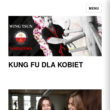
MENU
Wing Tsun Kung Fu Warszawa |
Najpełniejszy przekaz w Polsce
KUNG FU DLA KOBIET