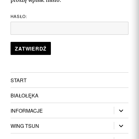
proszę wpisać hasło:
HASŁO:
START
BIAŁOŁĘKA
rozwiń
INFORMACJE
menu
potomne
rozwiń
WING TSUN
menu
potomne