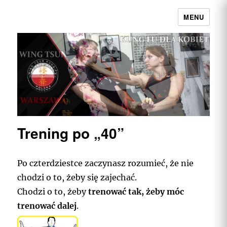
MENU
Wing Tsun Kung Fu Warszawa |
Najpełniejszy przekaz w Polsce
Trening po „40”
Po czterdziestce zaczynasz rozumieć, że nie
chodzi o to, żeby się zajechać.
Chodzi o to, żeby
trenować tak, żeby móc
trenować dalej
.