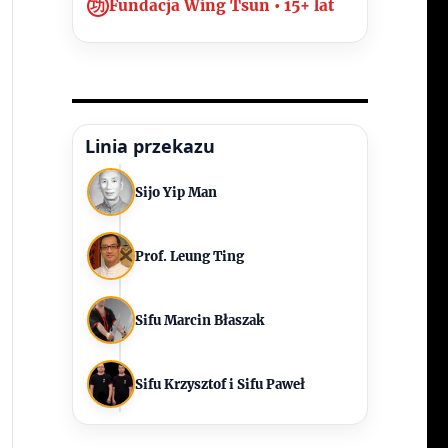
功
Fundacja Wing Tsun • 15+ lat
Linia przekazu
Sijo Yip Man
Prof. Leung Ting
Sifu Marcin Błaszak
Sifu Krzysztof i Sifu Paweł