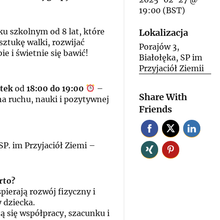
19:00 (BST)
?
ku szkolnym od 8 lat, które
Lokalizacja
sztukę walki, rozwijać
Porajów 3,
ie i świetnie się bawić!
Białołęka, SP im
Przyjaciół Ziemii
tek
od
18:00 do 19:00
–
Share With
a ruchu, nauki i pozytywnej
Friends
SP. im Przyjaciół Ziemi –
rto?
pierają rozwój fizyczny i
 dziecka.
ą się współpracy, szacunku i