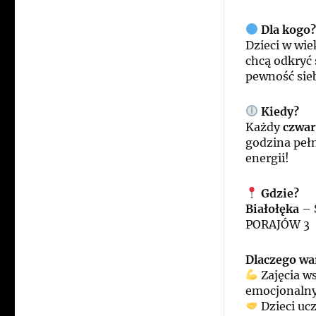
Dla kogo
Dzieci w wie
chcą odkryć 
pewność sieb
Kiedy?
Każdy
czwar
godzina pełn
energii!
Gdzie?
Białołęka
– 
PORAJÓW 3
Dlaczego wa
Zajęcia ws
emocjonalny
Dzieci ucz