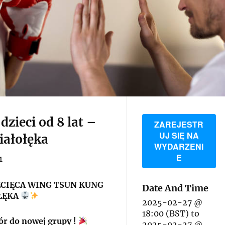
dzieci od 8 lat –
ZAREJESTR
UJ SIĘ NA
iałołęka
WYDARZENI
E
1
ECIĘCA WING TSUN KUNG
Date And Time
ŁĘKA
2025-02-27 @
18:00 (BST)
to
r do nowej grupy !
2025-02-27 @