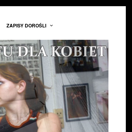
sce
e Lee.
ZAPISY DOROŚLI