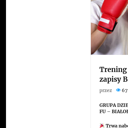
Trening 
zapisy B
przez
67
GRUPA DZI
FU – BIAŁO
Trwa nabó