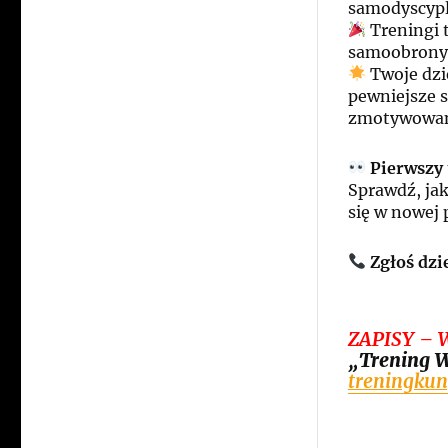
samodyscypl
Treningi 
samoobrony 
Twoje dzie
pewniejsze si
zmotywowan
Pierwszy
Sprawdź, jak
się w nowej p
Zgłoś dzi
ZAPISY – W
„Trening W
treningku