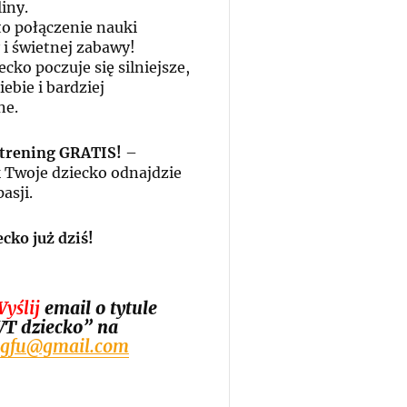
iny.
to połączenie nauki
i świetnej zabawy!
cko poczuje się silniejsze,
ebie i bardziej
e.
 trening GRATIS!
–
 Twoje dziecko odnajdzie
asji.
ecko już dziś!
yślij
email o tytule
T dziecko” na
ngfu@gmail.com