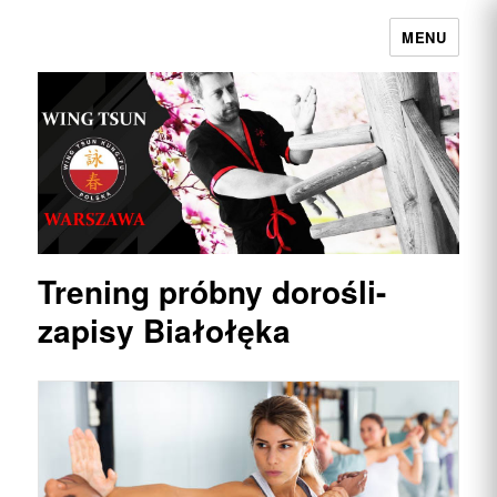
MENU
Wing Tsun Kung Fu Warszawa |
Najpełniejszy przekaz w Polsce
Trening próbny dorośli-
zapisy Białołęka