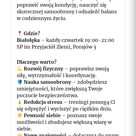
poprawić swoją kondycję, nauczyć się
skutecznej samoobrony i odnaleźć balans
w codziennym życiu.
Gdzie?
Białołęka
– każdy czwartek 19:00-21:00
SP im Przyjaciół Ziemi, Porajów 3
Dlaczego warto?
Rozwój fizyczny
– poprawisz swoją
siłę, wytrzymałość i koordynację.
Nauka samoobrony
– zdobędziesz
umiejętności, które zwiększą Twoje
poczucie bezpieczeństwa.
Redukcja stresu
– treningi pomogą Ci
się odprężyć i wyciszyć po ciężkim dniu.
Pewność siebie
– poznasz swoje
możliwości i zbudujesz większą wiarę w
siebie.
Nowe znajomości
– dołączysz do grupy