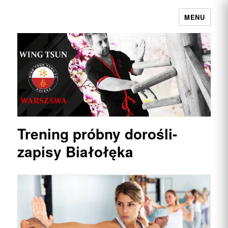
MENU
Wing Tsun Kung Fu Warszawa |
Najpełniejszy przekaz w Polsce
Trening próbny dorośli-
zapisy Białołęka