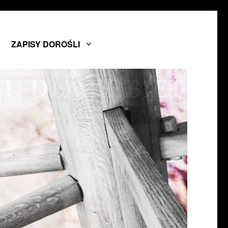
sce
e Lee.
ZAPISY DOROŚLI