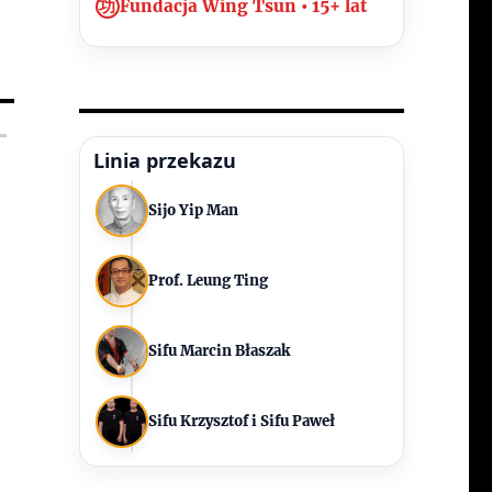
功
Fundacja Wing Tsun • 15+ lat
Linia przekazu
Sijo Yip Man
Prof. Leung Ting
Sifu Marcin Błaszak
Sifu Krzysztof i Sifu Paweł