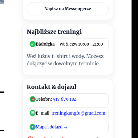
Napisz na Messengerze
Najbliższe treningi
✓
Białołęka
– wt & czw 19:00–21:00
Weź luźny t-shirt i wodę. Możesz
dołączyć w dowolnym terminie.
Kontakt & dojazd
Telefon:
517 679 184
E-mail:
treningkungfu@gmail.com
Mapa i dojazd →