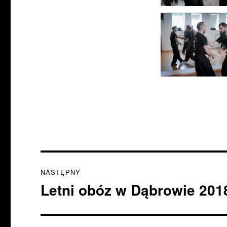
Nawigacja
NASTĘPNY
wpisu
Letni obóz w Dąbrowie 201
Następny
wpis: