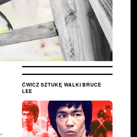
ĆWICZ SZTUKĘ WALKI BRUCE
LEE
,