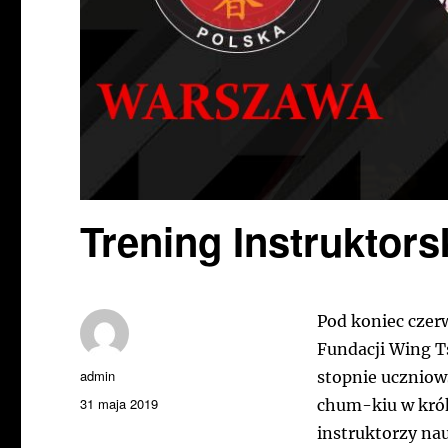
Trening Instruktor
Pod koniec czerw
Fundacji Wing T
Autor
admin
stopnie uczniows
Data
31 maja 2019
chum-kiu w króki
publikacji
instruktorzy na